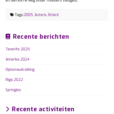
en dan kon ik weg onder moeders vleugels.
Tags:
2005
,
Asterix
,
Briard
Recente berichten
Tenerife 2025
Amerika 2024
Diplomauitreiking
Riga 2022
Springles
Recente activiteiten