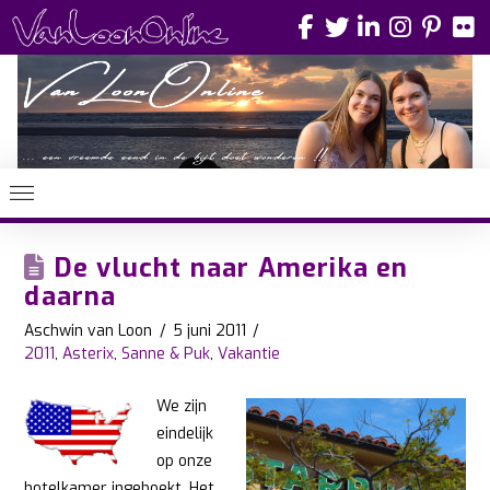
De vlucht naar Amerika en
daarna
Aschwin van Loon
5 juni 2011
2011
,
Asterix
,
Sanne & Puk
,
Vakantie
We zijn
eindelijk
op onze
hotelkamer ingeboekt. Het