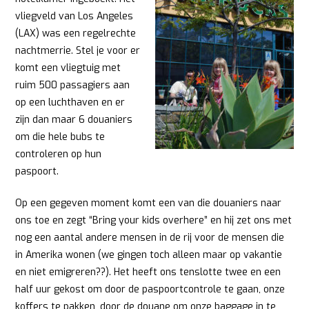
vliegveld van Los Angeles
(LAX) was een regelrechte
nachtmerrie. Stel je voor er
komt een vliegtuig met
ruim 500 passagiers aan
op een luchthaven en er
zijn dan maar 6 douaniers
om die hele bubs te
controleren op hun
paspoort.
Op een gegeven moment komt een van die douaniers naar
ons toe en zegt “Bring your kids overhere” en hij zet ons met
nog een aantal andere mensen in de rij voor de mensen die
in Amerika wonen (we gingen toch alleen maar op vakantie
en niet emigreren??). Het heeft ons tenslotte twee en een
half uur gekost om door de paspoortcontrole te gaan, onze
koffers te pakken, door de douane om onze baggage in te