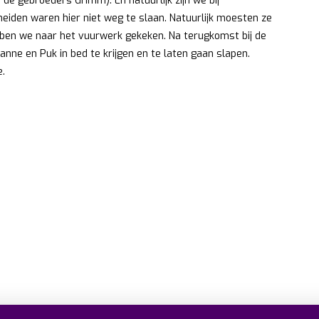
 de gebroeders Grimm). En natuurlijk zijn we bij
iden waren hier niet weg te slaan. Natuurlijk moesten ze
bben we naar het vuurwerk gekeken. Na terugkomst bij de
ne en Puk in bed te krijgen en te laten gaan slapen.
e.