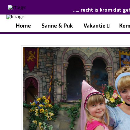
..... recht is krom dat ge
Home
Sanne & Puk
Vakantie
Kom