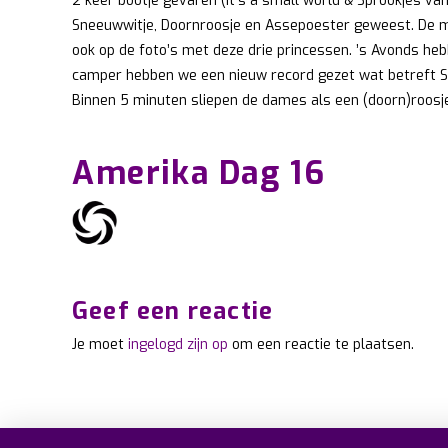
2 keer bootje gevaren (It’s a small world & Sprookjes van
Sneeuwwitje, Doornroosje en Assepoester geweest. De me
ook op de foto’s met deze drie princessen. ’s Avonds he
camper hebben we een nieuw record gezet wat betreft San
Binnen 5 minuten sliepen de dames als een (doorn)roosj
Amerika Dag 16
Geef een reactie
Je moet
ingelogd zijn op
om een reactie te plaatsen.