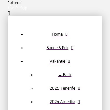
' after='
Uw IP : %ip
']
Home
Sanne & Puk
Vakantie
← Back
2025 Tenerife
2024 Amerika