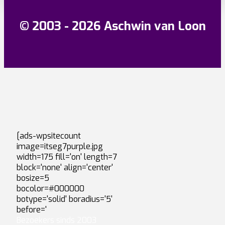
© 2003 - 2026 Aschwin van Loon
[ads-wpsitecount
image=itseg7purple.jpg
width=175 fill='on' length=7
block='none' align='center'
bosize=5
bocolor=#000000
botype='solid' boradius='5'
before='
Bezoekers sinds 2003