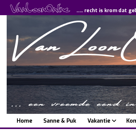
..... recht is krom dat ge
Home
Sanne & Puk
Vakantie
Kom