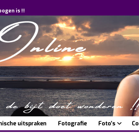
bogen is !!
ische uitspraken
Fotografie
Foto’s
Co