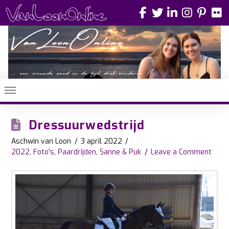
Dressuurwedstrijd
Aschwin van Loon
3 april 2022
2022
,
Foto's
,
Paardrijden
,
Sanne & Puk
Leave a Comment