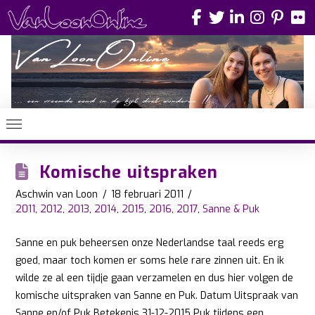
Komische uitspraken
Aschwin van Loon
18 februari 2011
2011
,
2012
,
2013
,
2014
,
2015
,
2016
,
2017
,
Sanne & Puk
Sanne en puk beheersen onze Nederlandse taal reeds erg
goed, maar toch komen er soms hele rare zinnen uit. En ik
wilde ze al een tijdje gaan verzamelen en dus hier volgen de
komische uitspraken van Sanne en Puk. Datum Uitspraak van
Sanne en/of Puk Betekenis 31-12-2015 Puk tijdens een