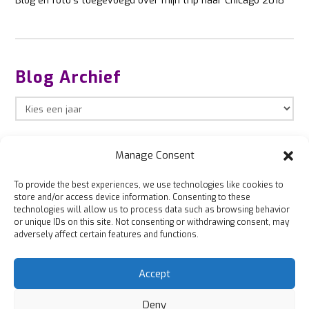
Blog en foto’s toegevoegd over mijn trip naar Chicago 2018
Blog Archief
Manage Consent
To provide the best experiences, we use technologies like cookies to
store and/or access device information. Consenting to these
technologies will allow us to process data such as browsing behavior
or unique IDs on this site. Not consenting or withdrawing consent, may
adversely affect certain features and functions.
Accept
© 2003 - 2026 Aschwin van Loon
Deny