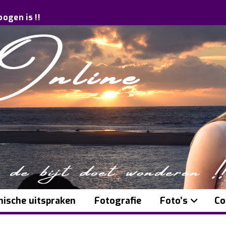
bogen is !!
ische uitspraken
Fotografie
Foto’s
Co