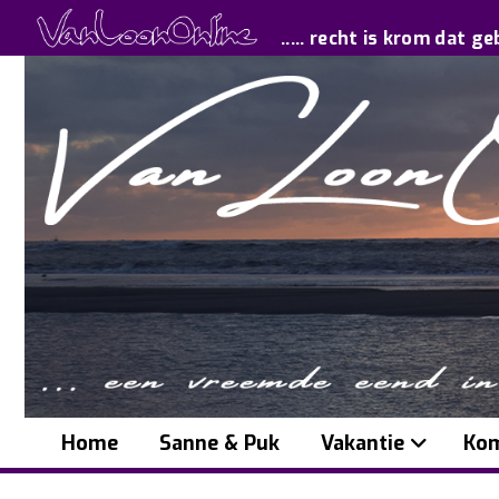
..... recht is krom dat ge
Home
Sanne & Puk
Vakantie
Kom