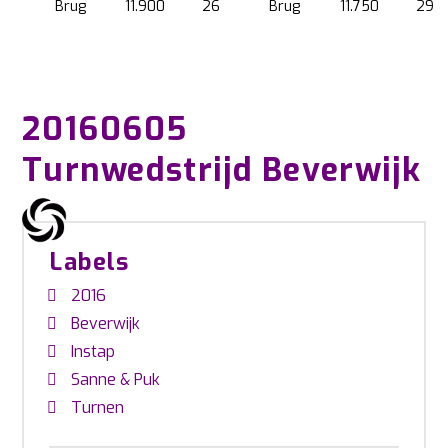
Brug
11.900
26
Brug
11.750
29
20160605
Turnwedstrijd Beverwijk
Labels
2016
Beverwijk
Instap
Sanne & Puk
Turnen